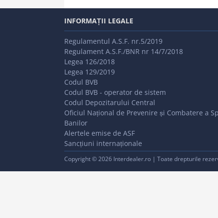
INFORMAȚII LEGALE
Regulamentul A.S.F. nr.5/2019
Regulament A.S.F./BNR nr 14/7/2018
Legea 126/2018
Legea 129/2019
Codul BVB
Codul BVB - operator de sistem
Codul Depozitarului Central
Oficiul Național de Prevenire și Combatere a Sp
Banilor
Alertele emise de ASF
Sancțiuni internaționale
Copyright © 2026 Interdealer.ro | Toate drepturile rezer