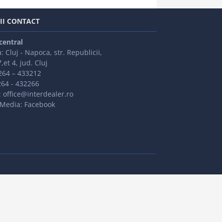
II CONTACT
central
: Cluj - Napoca, str. Republicii,
,et 4, jud. Cluj
264 – 433212
264 - 432266
:
office@interdealer.ro
 Media:
Facebook