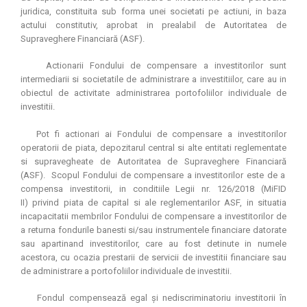
juridica, constituita sub forma unei societati pe actiuni, in baza
actului constitutiv, aprobat in prealabil de
Autoritatea de
Supraveghere Financiară
(ASF).
Actionarii Fondului de compensare a investitorilor sunt
intermediarii si societatile de administrare a investitiilor, care au in
obiectul de activitate administrarea portofoliilor individuale de
investitii.
Pot fi actionari ai Fondului de compensare a investitorilor
operatorii de piata, depozitarul central si alte entitati reglementate
si supravegheate de
Autoritatea de Supraveghere Financiară
(ASF).
Scopul Fondului de compensare a investitorilor este de a
compensa investitorii, in conditiile Legii nr. 126/2018
(MiFID
II)
privind piata de capital si ale reglementarilor ASF, in situatia
incapacitatii membrilor Fondului de compensare a investitorilor de
a returna fondurile banesti si/sau instrumentele financiare datorate
sau apartinand investitorilor, care au fost detinute in numele
acestora, cu ocazia prestarii de servicii de investitii financiare sau
de administrare a portofoliilor individuale de investitii.
Fondul compensează egal şi nediscriminatoriu investitorii în