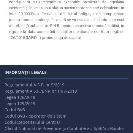
condiţiile şi cu restricţiile şi excepţiile prevăzute de legislaţia
incidentă şi în limita unui plafon maxim reprezentand echivalentul in
lei a 20.000 Euro. Echivalentul în lei al obligaţiei de compensare
pentru fondurile băneşti în valută se va calcula utilizându-se cursul
de referinţă publicat de B.N.R. pentru respectiva monedă străină, în
vigoare la data constatării situaţiilor menţionate conform Legii nr.
126/2018
(MiFID II)
privind piaţa de capital.
INFORMAȚII LEGALE
Regulamentul A.S.F. nr.5/2019
Regulament A.S.F./BNR nr 14/7/2018
Legea 126/2018
Legea 129/2019
Codul BVB
Codul BVB - operator de sistem
Codul Depozitarului Central
Oficiul Național de Prevenire și Combatere a Spălării Banilor